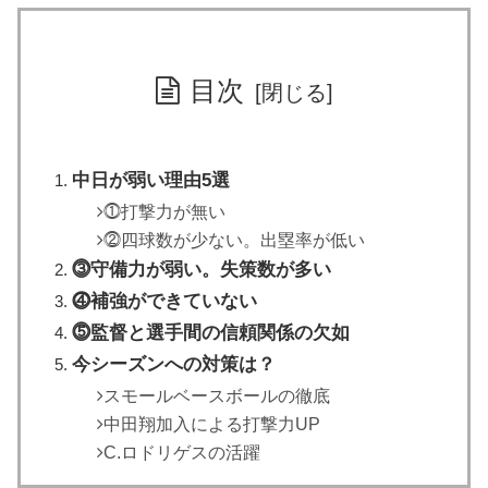
目次
中日が弱い理由5選
⓵打撃力が無い
⓶四球数が少ない。出塁率が低い
⓷守備力が弱い。失策数が多い
⓸補強ができていない
⓹監督と選手間の信頼関係の欠如
今シーズンへの対策は？
スモールベースボールの徹底
中田翔加入による打撃力UP
C.ロドリゲスの活躍