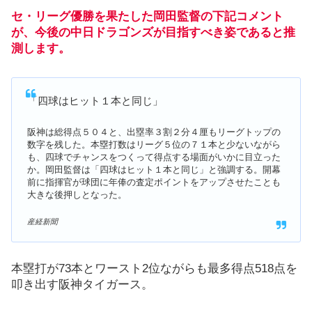
セ・リーグ優勝を果たした岡田監督の下記コメント
が、今後の中日ドラゴンズが目指すべき姿であると推
測します。
「四球はヒット１本と同じ」
阪神は総得点５０４と、出塁率３割２分４厘もリーグトップの
数字を残した。本塁打数はリーグ５位の７１本と少ないながら
も、四球でチャンスをつくって得点する場面がいかに目立った
か。岡田監督は「四球はヒット１本と同じ」と強調する。開幕
前に指揮官が球団に年俸の査定ポイントをアップさせたことも
大きな後押しとなった。
産経新聞
本塁打が73本とワースト2位ながらも最多得点518点を
叩き出す阪神タイガース。