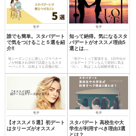
モテ
モテ
誰でも簡単。スタバデート
知って納得。気になるスタ
で気をつけること５選を紹
バデートがオススメ理由5
介‼
選とは…
毎シーズンごとに新しいフラペチー
「初デートって緊張する。1日中出か
ノが特集されSNSで話題となるスタ
けるデートプランなんて絶対に気ま
ーバックス…以前よりも店舗が拡大
づい。」私はこんな経験何度もしま
している中でより身近になってきた
した…でも、スタバで少し話をする
スタバ…価格の割に贅沢な気分にな
ぐらいが丁度いい感じのデートにな
るスタバは若者によっては通いたい
ると思いませんか?気になる相手がい
場所ではないでしょうか。男性諸君
る状況であるなら、なおさら誘って
は是非スタバデ...
みるのも良い...
モテ
モテ
【オススメ５選】初デート
スタバデート 高校生や大
はタリーズがオススメ
学生が利用すべき理由3選
とは？