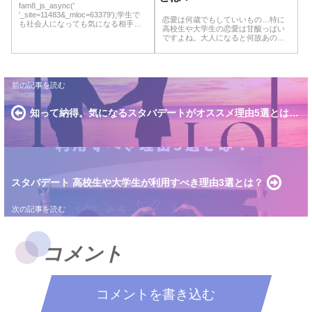
fam8_js_async('
'_site=11483&_mloc=63379');学生で
恋愛は何歳でもしていいもの…特に
も社会人になっても気になる相手を
高校生や大学生の恋愛は甘酸っぱい
デートに誘うって緊張する。今では
ですよね。大人になると何故あの時
マッチングアプリも普通となり初対
に告白しなかったのか…デートに誘
面で会うケースも増えてきたのでは
わなかったのかと後悔するばかり。
無いでしょうか。初対...
特に高校生にとってはどこにデート
に行けばいいか悩む事も多いのでは
ないでしょうか。...
知って納得。気になるスタバデートがオススメ理由5選とは…
スタバデート 高校生や大学生が利用すべき理由3選とは？
コメント
コメントを書き込む