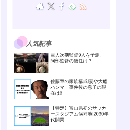
人気記事
巨人次期監督9人を予測。
阿部監督の後任は？
佐藤章の家族構成!妻や大船
ハンマー事件後の息子の現
在は⁉
【特定】富山県初のサッカ
ースタジアム候補地!2030年
代開業!