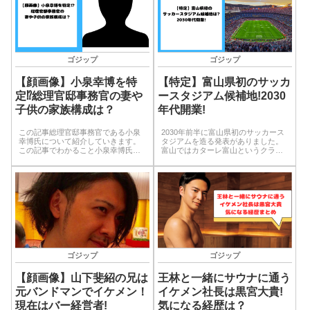
ゴジップ
ゴジップ
【顔画像】小泉幸博を特
【特定】富山県初のサッカ
定⁉総理官邸事務官の妻や
ースタジアム候補地!2030
子供の家族構成は？
年代開業!
この記事総理官邸事務官である小泉
2030年前半に富山県初のサッカース
幸博氏について紹介していきます。
タジアムを造る発表がありました。
この記事でわかること小泉幸博氏の
富山ではカターレ富山というクラブ
顔画像はあるのか小泉幸博氏のSNS
チームが有り、来シーズンはJ2に昇
は特定できるのか小泉幸博の家族構
格が決まっています。この記事では
成は 小泉幸博の顔画像小泉幸博氏
サッカースタジアムの建設予定場所
の顔画像は現在見つけることができ
について紹介していきます。この記
ませんでした…...
事でわかる...
ゴジップ
ゴジップ
【顔画像】山下斐紹の兄は
王林と一緒にサウナに通う
元バンドマンでイケメン！
イケメン社長は黒宮大貴!
現在はバー経営者!
気になる経歴は？