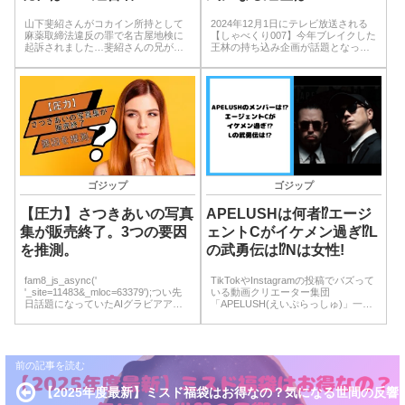
山下斐紹さんがコカイン所持として
2024年12月1日にテレビ放送される
麻薬取締法違反の罪で名古屋地検に
【しゃべくり007】今年ブレイクした
起訴されました…斐紹さんの兄が元
王林の持ち込み企画が話題となって
バンドマンでバーを経営されている
います…その中で王林と一緒にサウ
ことが分かったので紹介していきま
ナに通うイケメン社長がだれなのか
す。この記事でわかること山下斐紹
話題となっています…この記事では
の兄 高将さんのバーについて山下斐
イケメン社長について特集していき
紹の兄 高将さ...
ます‼...
ゴジップ
ゴジップ
【圧力】さつきあいの写真
APELUSHは何者⁉エージ
集が販売終了。3つの要因
ェントCがイケメン過ぎ⁉L
を推測。
の武勇伝は⁉Nは女性!
fam8_js_async('
TikTokやInstagramの投稿でバズって
'_site=11483&_mloc=63379');つい先
いる動画クリエーター集団
日話題になっていたAIグラビアアイ
「APELUSH(えいぷらっしゅ)」一度
ドル『さつきあい』ですが、本日出
目にしてしまうと思わず見入ってし
版先の集英社が急遽、写真集である
まう中毒性のあるリズムやラップ、
「生まれたて」の販売を中止すると
ダンスに今後も注目です。この記事
の発表がございまし...
ではメンバーについて詳しく紹介
し...
【2025年度最新】ミスド福袋はお得なの？気になる世間の反響